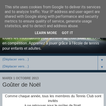
This site uses cookies from Google to deliver its services
Bienvenue au Tennis Club
and to analyze traffic. Your IP address and user-agent are
shared with Google along with performance and security
Luxovien ...
metrics to ensure quality of service, generate usage
statistics, and to detect and address abuse.
Site officiel du Tennis Club de Luxeuil-les-Bains. Retrouvez
LEARN MORE
GOT IT
toutes les informations pour adhérer au club, jouer en loisir,
en compétition. Apprenez à jouer grâce à l'école de tennis
pour enfants et adultes.
▼
▼
MARDI 1 OCTOBRE 2013
Goûter de Noël
Comme chaque année, tous les membres du Tennis Club sont
invités
à se retrouver pour le goûter de Noël,