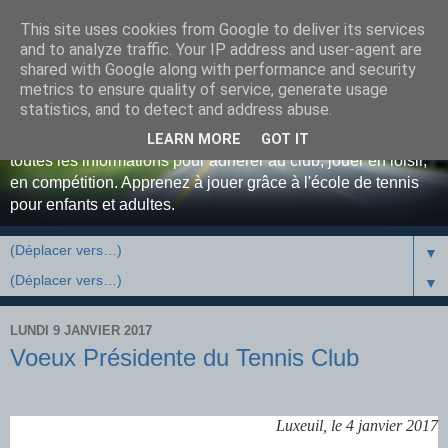
This site uses cookies from Google to deliver its services
Bienvenue au Tennis Club
and to analyze traffic. Your IP address and user-agent are
shared with Google along with performance and security
Luxovien ...
metrics to ensure quality of service, generate usage
statistics, and to detect and address abuse.
Site officiel du Tennis Club de Luxeuil-les-Bains. Retrouvez
LEARN MORE
GOT IT
toutes les informations pour adhérer au club, jouer en loisir,
en compétition. Apprenez à jouer grâce à l'école de tennis
pour enfants et adultes.
▼
▼
LUNDI 9 JANVIER 2017
Voeux Présidente du Tennis Club
Luxeuil, le 4 janvier 2017