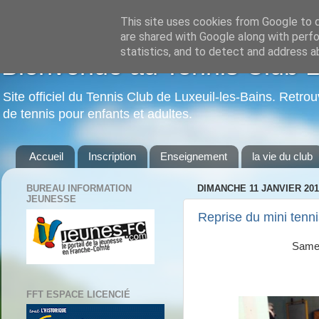
This site uses cookies from Google to de
are shared with Google along with perfo
statistics, and to detect and address a
Bienvenue au Tennis Club Lu
Site officiel du Tennis Club de Luxeuil-les-Bains. Retrou
de tennis pour enfants et adultes.
Accueil
Inscription
Enseignement
la vie du club
BUREAU INFORMATION
DIMANCHE 11 JANVIER 201
JEUNESSE
Reprise du mini tenni
Samed
FFT ESPACE LICENCIÉ