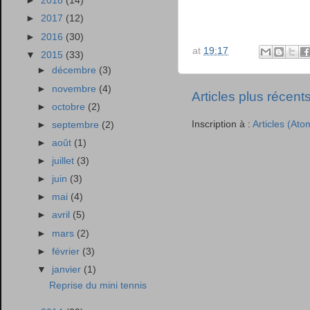
►
2018
(14)
►
2017
(12)
►
2016
(30)
at
19:17
▼
2015
(33)
►
décembre
(3)
►
novembre
(4)
Articles plus récent
►
octobre
(2)
Inscription à :
Articles (Ato
►
septembre
(2)
►
août
(1)
►
juillet
(3)
►
juin
(3)
►
mai
(4)
►
avril
(5)
►
mars
(2)
►
février
(3)
▼
janvier
(1)
Reprise du mini tennis