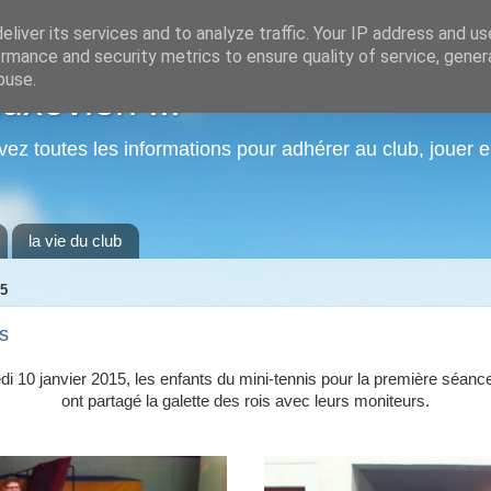
liver its services and to analyze traffic. Your IP address and u
rmance and security metrics to ensure quality of service, gene
buse.
xovien ...
vez toutes les informations pour adhérer au club, jouer e
la vie du club
5
s
i 10 janvier 2015, les enfants du mini-tennis pour la première séanc
ont partagé la galette des rois avec leurs moniteurs.