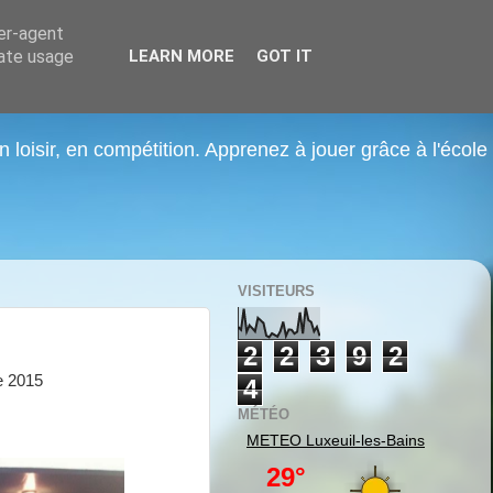
ser-agent
rate usage
LEARN MORE
GOT IT
n loisir, en compétition. Apprenez à jouer grâce à l'école
VISITEURS
2
2
3
9
2
e 2015
4
MÉTÉO
METEO
Luxeuil-les-Bains