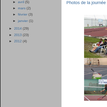
Photos de la journée
►
avril
(5)
►
mars
(2)
►
février
(3)
►
janvier
(1)
►
2014
(29)
►
2013
(23)
►
2012
(4)