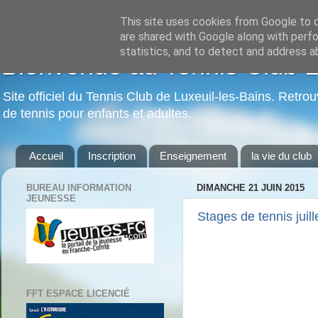
This site uses cookies from Google to de
are shared with Google along with perfo
statistics, and to detect and address a
Bienvenue au Tennis Club Lu
Site officiel du Tennis Club de Luxeuil-les-Bains. Retrou
de tennis pour enfants et adultes.
Accueil
Inscription
Enseignement
la vie du club
BUREAU INFORMATION
DIMANCHE 21 JUIN 2015
JEUNESSE
Stages de tennis juill
FFT ESPACE LICENCIÉ