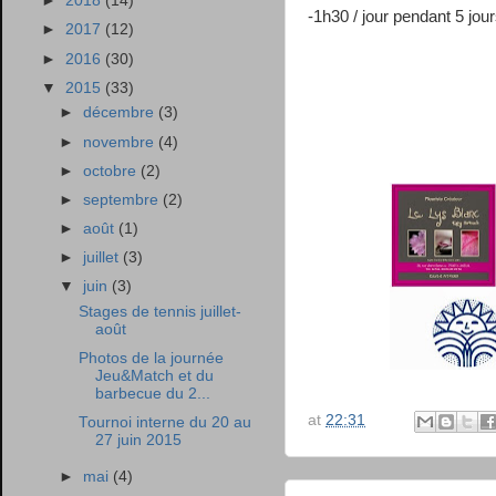
►
2018
(14)
-1h30 / jour pendant 5 jou
►
2017
(12)
►
2016
(30)
▼
2015
(33)
►
décembre
(3)
►
novembre
(4)
►
octobre
(2)
►
septembre
(2)
►
août
(1)
►
juillet
(3)
▼
juin
(3)
Stages de tennis juillet-
août
Photos de la journée
Jeu&Match et du
barbecue du 2...
at
22:31
Tournoi interne du 20 au
27 juin 2015
►
mai
(4)