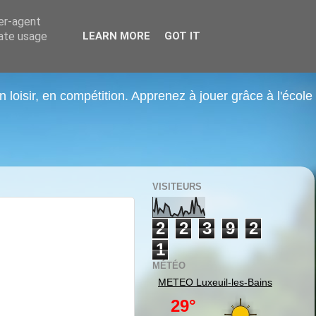
ser-agent
rate usage
LEARN MORE
GOT IT
n loisir, en compétition. Apprenez à jouer grâce à l'école
VISITEURS
2
2
3
9
2
1
MÉTÉO
METEO
Luxeuil-les-Bains