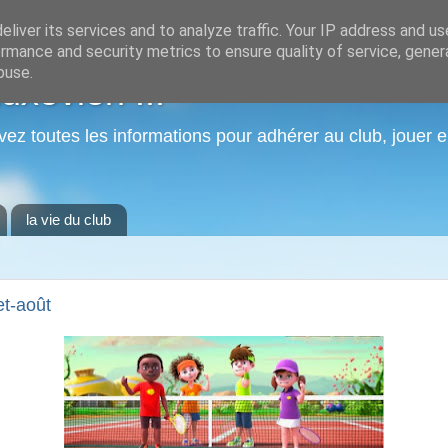
liver its services and to analyze traffic. Your IP address and u
rmance and security metrics to ensure quality of service, gene
buse.
xovien ...
vez toutes les informations pour adhérer au club, jouer e
la vie du club
et-août