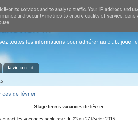
liver its services and to analyze traffic. Your IP address and u
rmance and security metrics to ensure quality of service, gene
buse.
xovien ...
vez toutes les informations pour adhérer au club, jouer e
la vie du club
15
nces de février
Stage tennis vacances de février
 durant les vacances scolaires : du 23 au 27 février 2015.