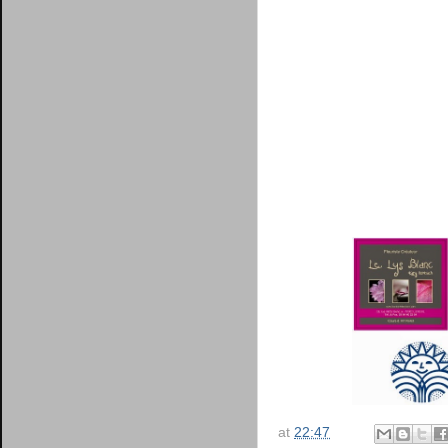
at
22:47