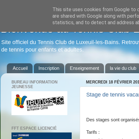
This site uses cookies from Google to de
are shared with Google along with perfo
statistics, and to detect and address a
Bienvenue au Tennis Club Lu
Site officiel du Tennis Club de Luxeuil-les-Bains. Retrou
de tennis pour enfants et adultes.
Accueil
Inscription
Enseignement
la vie du club
BUREAU INFORMATION
MERCREDI 18 FÉVRIER 20
JEUNESSE
Stage de tennis vaca
Des stages sont organisés
FFT ESPACE LICENCIÉ
Tarifs :