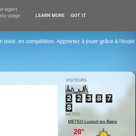
ser-agent
rate usage
LEARN MORE
GOT IT
n loisir, en compétition. Apprenez à jouer grâce à l'école
VISITEURS
2
2
3
8
7
8
MÉTÉO
METEO
Luxeuil-les-Bains