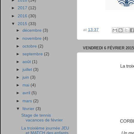
►
2018
(14)
►
2017
(12)
►
2016
(30)
▼
2015
(33)
at
13:37
►
décembre
(3)
►
novembre
(4)
►
octobre
(2)
VENDREDI 6 FÉVRIER 2015
►
septembre
(2)
►
août
(1)
La tro
►
juillet
(3)
►
juin
(3)
►
mai
(4)
►
avril
(5)
►
mars
(2)
▼
février
(3)
Stage de tennis
vacances de février
CORBE
La troixième journée JEU
et MATCH des enfants
Un mel