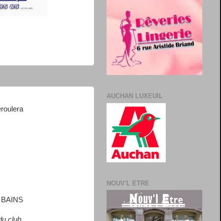
AUCHAN LUXEUIL
roulera
NOUV'L ETRE
 BAINS
du club