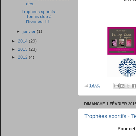
des...
Trophées sportifs -
Tennis club à
l'honneur !!!
►
janvier
(1)
►
2014
(29)
►
2013
(23)
►
2012
(4)
at
19:01
DIMANCHE 1 FÉVRIER 201
Trophées sportifs - Te
Pour cet