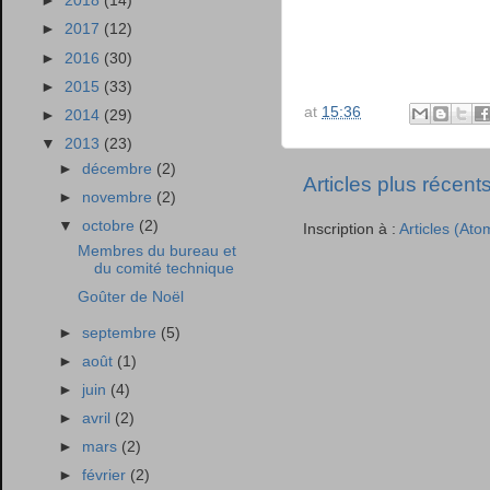
►
2018
(14)
►
2017
(12)
►
2016
(30)
►
2015
(33)
at
15:36
►
2014
(29)
▼
2013
(23)
►
décembre
(2)
Articles plus récent
►
novembre
(2)
▼
octobre
(2)
Inscription à :
Articles (Ato
Membres du bureau et
du comité technique
Goûter de Noël
►
septembre
(5)
►
août
(1)
►
juin
(4)
►
avril
(2)
►
mars
(2)
►
février
(2)