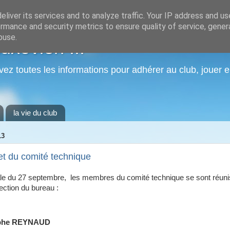
liver its services and to analyze traffic. Your IP address and u
rmance and security metrics to ensure quality of service, gene
buse.
xovien ...
vez toutes les informations pour adhérer au club, jouer e
la vie du club
13
t du comité technique
le du 27 septembre, les membres du comité technique se sont réuni
ection du bureau :
ophe REYNAUD