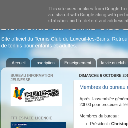
This site uses cookies from Google to de
are shared with Google along with perfo
statistics, and to detect and address a
Bienvenue au Tennis Club Lu
Site officiel du Tennis Club de Luxeuil-les-Bains. Retrou
de tennis pour enfants et adultes.
Accueil
Inscription
Enseignement
la vie du club
BUREAU INFORMATION
DIMANCHE 6 OCTOBRE 20
JEUNESSE
Membres du bureau e
Après l'assemblée généra
20h00 pour procéder à l'él
Membres du bureau :
FFT ESPACE LICENCIÉ
Président :
Christ