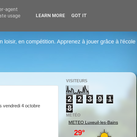
ser-agent
rate usage
LEARN MORE
GOT IT
n loisir, en compétition. Apprenez à jouer grâce à l'école
VISITEURS
2
2
3
9
1
s vendredi 4 octobre
8
MÉTÉO
METEO
Luxeuil-les-Bains