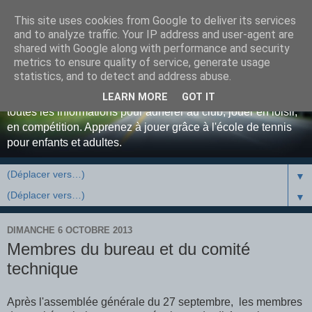
This site uses cookies from Google to deliver its services
Bienvenue au Tennis Club
and to analyze traffic. Your IP address and user-agent are
shared with Google along with performance and security
Luxovien ...
metrics to ensure quality of service, generate usage
statistics, and to detect and address abuse.
Site officiel du Tennis Club de Luxeuil-les-Bains. Retrouvez
LEARN MORE
GOT IT
toutes les informations pour adhérer au club, jouer en loisir,
en compétition. Apprenez à jouer grâce à l'école de tennis
pour enfants et adultes.
▼
▼
DIMANCHE 6 OCTOBRE 2013
Membres du bureau et du comité
technique
Après l'assemblée générale du 27 septembre, les membres