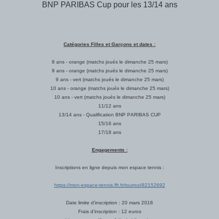
BNP PARIBAS Cup pour les 13/14 ans
Catégories Filles et Garçons et dates :
8 ans - orange (matchs joués le dimanche 25 mars)
9 ans - orange (matchs joués le dimanche 25 mars)
9 ans - vert (matchs joués le dimanche 25 mars)
10 ans - orange (matchs joués le dimanche 25 mars)
10 ans - vert (matchs joués le dimanche 25 mars)
11/12 ans
13/14 ans - Qualification BNP PARIBAS CUP
15/16 ans
17/18 ans
Engagements :
Inscriptions en ligne depuis mon espace tennis :
https://mon-espace-tennis.fft.fr/tournoi/82152692
Date limite d’inscription : 20 mars 2018
Frais d’inscription : 12 euros