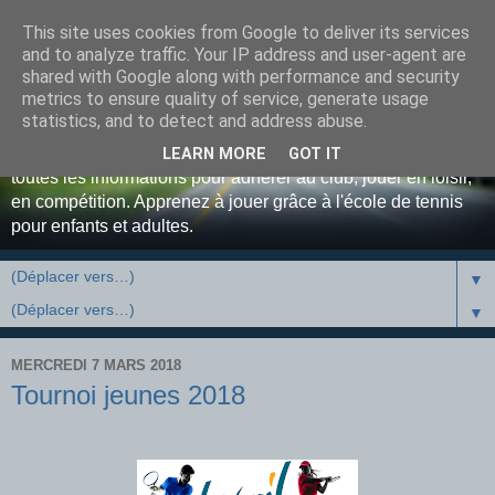
This site uses cookies from Google to deliver its services
Bienvenue au Tennis Club
and to analyze traffic. Your IP address and user-agent are
shared with Google along with performance and security
Luxovien ...
metrics to ensure quality of service, generate usage
statistics, and to detect and address abuse.
Site officiel du Tennis Club de Luxeuil-les-Bains. Retrouvez
LEARN MORE
GOT IT
toutes les informations pour adhérer au club, jouer en loisir,
en compétition. Apprenez à jouer grâce à l'école de tennis
pour enfants et adultes.
▼
▼
MERCREDI 7 MARS 2018
Tournoi jeunes 2018