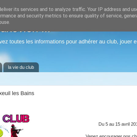
liver its services and to analyze traffic. Your IP address and u
rmance and security metrics to ensure quality of service, gene
buse.
xovien ...
vez toutes les informations pour adhérer au club, jouer e
la vie du club
euil les Bains
Du 5 au 15 avril 20
Venez encourager nos c