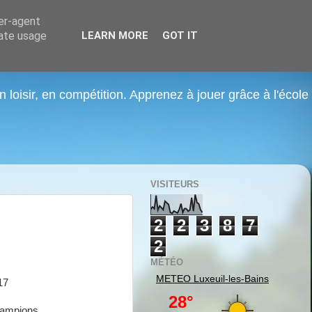
ser-agent
rate usage
LEARN MORE
GOT IT
n loisir, en compétition. Apprenez à jouer grâce à l'école
VISITEURS
2
2
3
8
7
2
MÉTÉO
METEO
Luxeuil-les-Bains
17
hampions