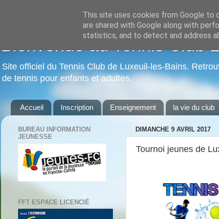
This site uses cookies from Google to de
are shared with Google along with perfo
statistics, and to detect and address a
Bienvenue au Tennis Club Lu
Site officiel du Tennis Club de Luxeuil-les-Bains. Retrou
de tennis pour enfants et adultes.
Accueil
Inscription
Enseignement
la vie du club
BUREAU INFORMATION
DIMANCHE 9 AVRIL 2017
JEUNESSE
Tournoi jeunes de Lux
FFT ESPACE LICENCIÉ