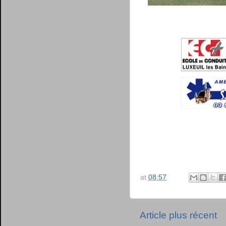
at
08:57
Article plus récent