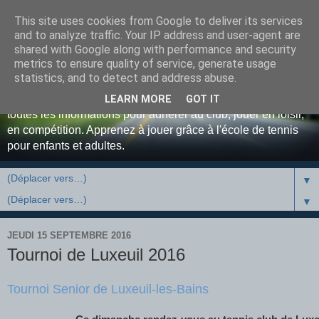
This site uses cookies from Google to deliver its services
Bienvenue au Tennis Club
and to analyze traffic. Your IP address and user-agent are
shared with Google along with performance and security
Luxovien ...
metrics to ensure quality of service, generate usage
statistics, and to detect and address abuse.
Site officiel du Tennis Club de Luxeuil-les-Bains. Retrouvez
LEARN MORE
GOT IT
toutes les informations pour adhérer au club, jouer en loisir,
en compétition. Apprenez à jouer grâce à l'école de tennis
pour enfants et adultes.
▼
▼
JEUDI 15 SEPTEMBRE 2016
Tournoi de Luxeuil 2016
Tournoi Senior de Luxeuil-les-Bains