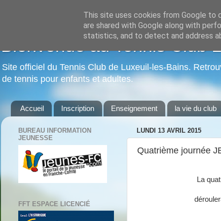
This site uses cookies from Google to de
are shared with Google along with perfo
statistics, and to detect and address a
Bienvenue au Tennis Club Lu
Site officiel du Tennis Club de Luxeuil-les-Bains. Retrou
de tennis pour enfants et adultes.
Accueil
Inscription
Enseignement
la vie du club
BUREAU INFORMATION
LUNDI 13 AVRIL 2015
JEUNESSE
Quatrième journée 
La quat
dérouler
FFT ESPACE LICENCIÉ