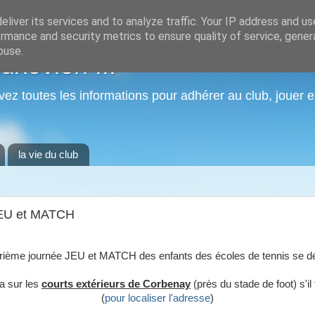
liver its services and to analyze traffic. Your IP address and u
rmance and security metrics to ensure quality of service, gene
buse.
xovien ...
vez toutes les informations pour adhérer au club, jouer e
la vie du club
JEU et MATCH
rième journée JEU et MATCH des enfants des écoles de tennis se d
a sur les
courts extérieurs de Corbenay
(près du stade de foot) s'il 
(
pour localiser l'adresse
)