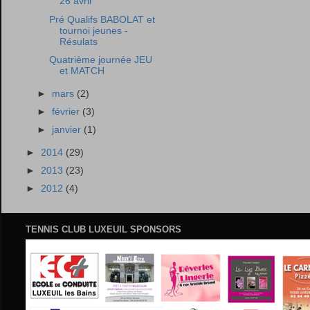
26 avril
Pré Qualifs BABOLAT et
tournoi jeunes -
Résulats
Quatrième journée JEU
et MATCH
►
mars
(2)
►
février
(3)
►
janvier
(1)
►
2014
(29)
►
2013
(23)
►
2012
(4)
TENNIS CLUB LUXEUIL SPONSORS