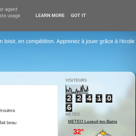
ser-agent
rate usage
LEARN MORE
GOT IT
n loisir, en compétition. Apprenez à jouer grâce à l'école
VISITEURS
2
2
4
1
0
6
éroulera
MÉTÉO
METEO
Luxeuil-les-Bains
fait beau