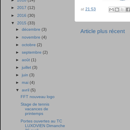
►
2018
(14)
►
2017
(12)
at
21:53
►
2016
(30)
▼
2015
(33)
►
décembre
(3)
Article plus récent
►
novembre
(4)
►
octobre
(2)
►
septembre
(2)
►
août
(1)
►
juillet
(3)
►
juin
(3)
►
mai
(4)
▼
avril
(5)
FFT nouveau logo
Stage de tennis
vacances de
printemps
Portes ouvertes au TC
LUXOVIEN Dimanche