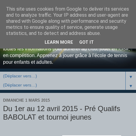
This site uses cookies from Google to deliver its services
Bienvenue au Tennis Club
and to analyze traffic. Your IP address and user-agent are
shared with Google along with performance and security
Luxovien ...
metrics to ensure quality of service, generate usage
statistics, and to detect and address abuse.
Site officiel du Tennis Club de Luxeuil-les-Bains. Retrouvez
LEARN MORE
GOT IT
toutes les informations pour adhérer au club, jouer en loisir,
en compétition. Apprenez à jouer grâce à l'école de tennis
pour enfants et adultes.
▼
▼
DIMANCHE 1 MARS 2015
Du 1er au 12 avril 2015 - Pré Qualifs
BABOLAT et tournoi jeunes