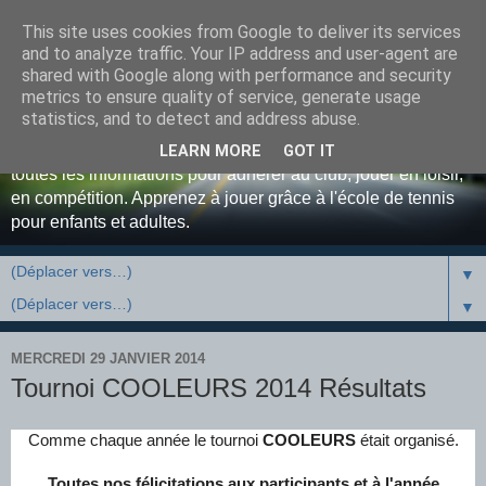
This site uses cookies from Google to deliver its services
Bienvenue au Tennis Club
and to analyze traffic. Your IP address and user-agent are
shared with Google along with performance and security
Luxovien ...
metrics to ensure quality of service, generate usage
statistics, and to detect and address abuse.
Site officiel du Tennis Club de Luxeuil-les-Bains. Retrouvez
LEARN MORE
GOT IT
toutes les informations pour adhérer au club, jouer en loisir,
en compétition. Apprenez à jouer grâce à l'école de tennis
pour enfants et adultes.
▼
▼
MERCREDI 29 JANVIER 2014
Tournoi COOLEURS 2014 Résultats
Comme chaque année le tournoi
COOLEURS
était organisé.
Toutes nos félicitations aux participants et à l'année